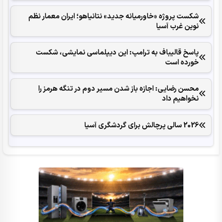
شکست پروژه «خاورمیانه جدید» نتانیاهو؛ ایران معمار نظم
نوین غرب آسیا
پاسخ قالیباف به ترامپ: این دیپلماسی نمایشی، شکست
خورده است
محسن رضایی: اجازه باز شدن مسیر دوم در تنگه هرمز را
نخواهیم داد
2026 سالی پرچالش برای گردشگری آسیا