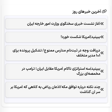
آخرین خبرهای روز
آغاز نشست خبری سخنگوی وزارت امور خارجه ایران
ببینید|آمریکا شکست خورد!
دریافت وجه در ثبت‌نام مدارس ممنوع/ تشکیل پرونده برای
101 مدیر متخلف
ببینید|سه استراتژی ناکام آمریکا مقابل ایران؛ ترامپ در
مخمصه‌ای بزرگ
چند نکته درباره توافق مکه/اذعان ریاض به کلاهی که آمریکا بر
سر آن گذاشت