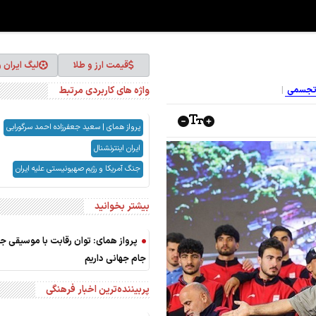
قیمت ارز و طلا
لیگ ایران 
واژه های کاربردی مرتبط
 تجسمی
پرواز همای | سعید جعفرزاده احمد سرگورابی
ایران اینترنشنال
جنگ آمریکا و رژیم صهیونیستی علیه ایران
بیشتر بخوانید
پرواز همای: توان رقابت با موسیقی جها
جام جهانی داریم
پربیننده‌ترین اخبار فرهنگی