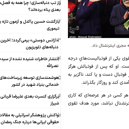
1
راز تب دنباله‌سازی؛ چرا همه به فصل‌
بعدی پناه برده‌اند؟
2
بازگشت حسین پاکدل و آزمون تازه 
تیموری
3
«آژانس دوستی» برمی‌گردد؛ آخرین خ
 مجری اینترنشنال داد.
دنباله‌های تلویزیون
4
وی یکی از فوتبالیست‌هایِ درجه
انتشار خاطرات شنیده نشده از سی
نصرالله
است. او که پس از فوتبالش هرگز
وتبال دست و پا کند، ناگزیر به
5
هوشمندسازی توسعه زیرساخت‌های
دی کند و روزگار بگذراند.
خدماتی بنیاد شهید در کشور
 هر کسی در هر عرصه‌ای که کاری
6
برگزاری کنسرت بعدی علیرضا قربانی 
نترنشنال نباشد، مورد هدف تقوی
شیراز
7
واکنش پژوهشگر اسرائیلی به مقالات
حقوقی ایرانی‌ها درباره جنگ رمضان