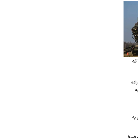
ته
راده
ه
 به
م فسخ