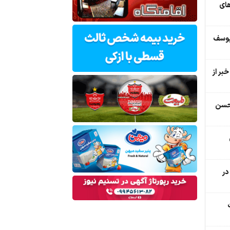
های
یوسف
بر از
دحسن
در