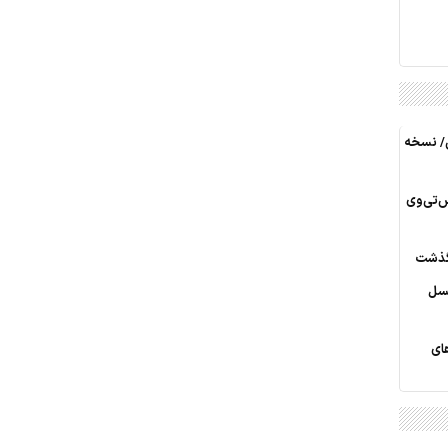
ی/ نسخه
س‌تی‌وی
رگذشت
نسل
های