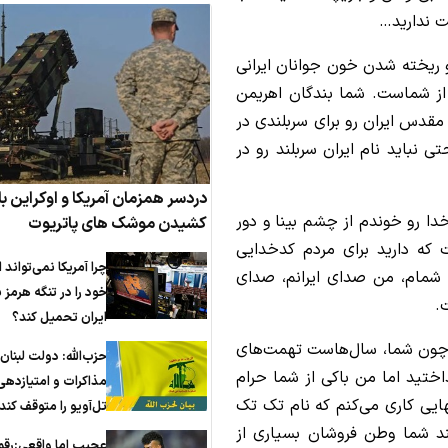
ت ندارید…
و ریخته شدن خون جوانان ایرانی
ر از شماست. شما بندگان اهریمن
 مقدس ایران رو برای سربلندی در
ی نباید نام ایران سربلند رو در
دردسر همزمان آمریکا و اوکراین با 
ا رو خوندم از چشم بینا و‌ دور
کشیدن موشک های پاتریوت
 که دارید برای مردم کدخدایی
چرا آمریکا نمی‌تواند ا
شمام، من صدای ایرانم، صدای
خود را در تنگه هرمز ب
.
ایران تحمیل کند؟
 چون شما، سال‌هاست تهمت‌های
حزب‌الله: دولت لبنان
داختید اما من باکی از شما حرام
مذاکرات و امتیازدهی
ایی کاری می‌کنم که نام تک تک
تل‌آویو را متوقف کند
ند شما وطن فروشان بسیاری از
عجیب اما واقعی:رق