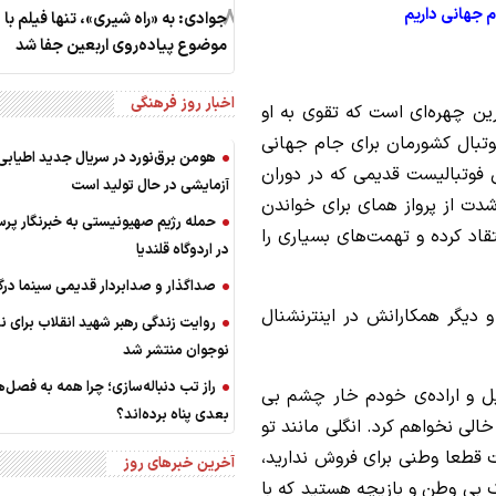
8
م جهانی داریم
جوادی: به «راه شیری»، تنها فیلم با
موضوع پیاده‌روی اربعین جفا شد
اخبار روز فرهنگی
رین چهره‌ای است که تقوی به او
تبال کشورمان برای جام جهانی
هومن برق‌نورد در سریال جدید اطیاب
 فوتبالیست قدیمی که در دوران
آزمایشی در حال تولید است
دت از پرواز همای برای خواندن
حمله رژیم صهیونیستی به خبرنگار پر
سمی تیم ملی ایران در جام جهانی 2026 انتقاد کرده و تهمت‌های بسیاری را
در اردوگاه قلندیا
صداگذار و صدابردار قدیمی سینما د
 دیگر همکارانش در اینترنشنال
روایت زندگی رهبر شهید انقلاب برای 
نوجوان منتشر شد
راز تب دنباله‌سازی؛ چرا همه به فصل‌
میل و اراده‌ی خودم خار چشم بی
بعدی پناه برده‌اند؟
لی نخواهم کرد. انگلی مانند تو
 قطعا وطنی برای فروش ندارید،
آخرین خبرهای روز
بی وطن و بازیچه هستید که با