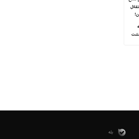
تقلال
ه
گشت
بله