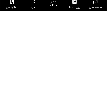
اخبار
جنگ
صفحه اصلی
پربیننده ها
فیلم
دفاتر‌خارجی
آخرین خبرهای روز
ادعاهای فیدان درباره توافق سه جانبه ترکیه،پاکستان و
عربستان
یمن: تشکیل ائتلاف هرگز مانع مجازات عربستان به خاطر
جنایاتش نمی‌شود
رسانه عبری: نتانیاهو دست به رفتارهای انتحاری انتخاباتی
می‌زند
زخمی شدن 4 شهروند یمنی در حمله مزدوران سعودی
ورود فرمانده تروریست‌های آمریکایی به تل‌آویو