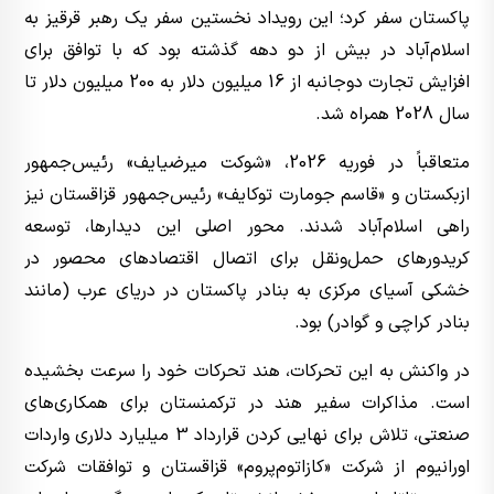
پاکستان سفر کرد؛ این رویداد نخستین سفر یک رهبر قرقیز به
اسلام‌آباد در بیش از دو دهه گذشته بود که با توافق برای
افزایش تجارت دوجانبه از 16 میلیون دلار به 200 میلیون دلار تا
سال 2028 همراه شد.
متعاقباً در فوریه 2026، «شوکت میرضیایف» رئیس‌جمهور
ازبکستان و «قاسم جومارت توکایف» رئیس‌جمهور قزاقستان نیز
راهی اسلام‌آباد شدند. محور اصلی این دیدارها، توسعه
کریدورهای حمل‌ونقل برای اتصال اقتصادهای محصور در
خشکی آسیای مرکزی به بنادر پاکستان در دریای عرب (مانند
بنادر کراچی و گوادر) بود.
در واکنش به این تحرکات، هند تحرکات خود را سرعت بخشیده
است. مذاکرات سفیر هند در ترکمنستان برای همکاری‌های
صنعتی، تلاش برای نهایی کردن قرارداد 3 میلیارد دلاری واردات
اورانیوم از شرکت «کازاتوم‌پروم» قزاقستان و توافقات شرکت