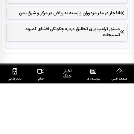
انفجار در مقر مزدوران وابسته به ریاض در مرکز و شرق یمن
دستور ترامپ برای تحقیق درباره چگونگی افشای کمبود
تسلیحات
آخرین خبرهای روز
اخبار
جنگ
صفحه اصلی
پربیننده ها
فیلم
دفاتر‌خارجی
سپاه: رسانه‌های انقلابی در برابر دروغ‌پراکنی دشمن ایستادگی
کردند
مقام انصارالله: شورای امنیت اعتبار خود را از دست داده است
وقوع زلزله با بزرگای 4.6 در گلباف کرمان