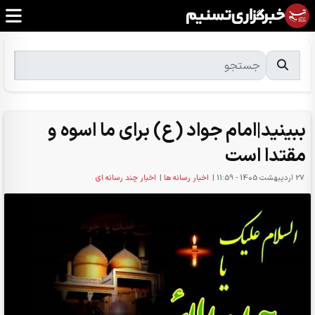
ببینید|امام جواد (ع) برای ما اسوه و
مقتدا است
27 ارديبهشت 1405 - 11:59
|
اخبار رسانه ها
|
اخبار چند رسانه ای