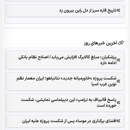
تاریخ قاره سبز از دل راین بیرون زد
آخرین خبرهای روز
پزشکیان: مبلغ کالابرگ افزایش می‌یابد/ اصلاح نظام بانکی
ادامه دارد
شکست پروژه «خاورمیانه جدید» نتانیاهو؛ ایران معمار نظم
نوین غرب آسیا
پاسخ قالیباف به ترامپ: این دیپلماسی نمایشی، شکست
خورده است
افشای برکناری در موساد پس از شکست پروژه علیه ایران