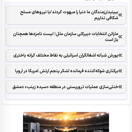
ببینید|رزمندگان ما دنیا را مبهوت کردند/با نیروهای مسلح
شکافی نداریم
ماراتن انتخابات دبیرکلی سازمان ملل؛ لیست نامزدها همچنان
باز است
یورش شبانه اشغالگران اسرائیلی به نقاط مختلف کرانه باختری
برکناری شوکه‌کننده فرمانده لشکر پنجم ارتش آمریکا در اروپا
خنثی‌سازی عملیات تروریستی در منطقه «سیده زینب» دمشق