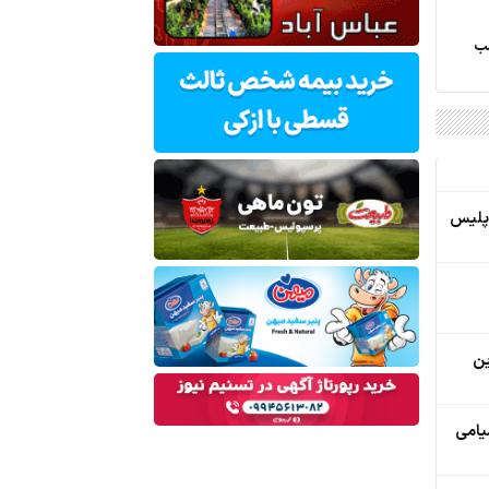
اسان جنوبی؛ 77 شب
 پلیس
ین
یامی