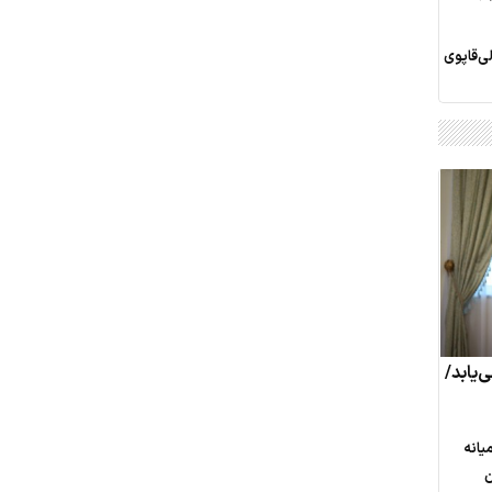
‌قاپوی
‌یابد/
یانه
ن