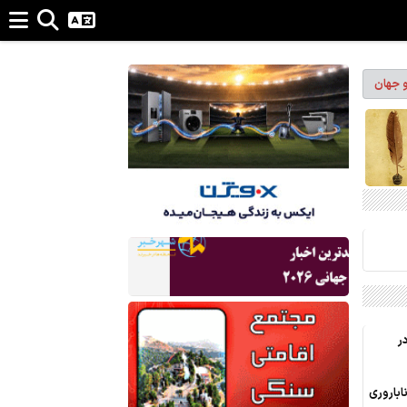
و جهان
ر
ناباروری