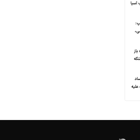
 آسیا
پ:
ی،
باز
نگه
ساد
علیه