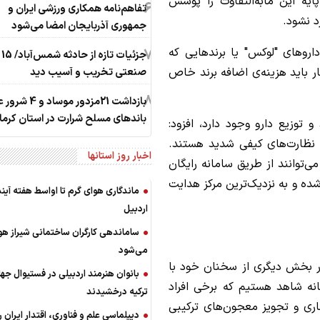
پایه این مابه‌التفاوت را پوشش
6
تفاهم‌نامه همکاری ورزشی ایران و
د نشود.
جمهوری آذربایجان امضا می‌شود
7
اروهای "لوکس" یا برندهایی که
جزئ
ر باید هزینه‌ی اضافه برند خاص
صنعتی تخریب و آسیب دید
8
بازداشت 21مزدور موساد 
باندهای مسلح شرارت در استان کرما
و توزیع دارو وجود دارد، افزود:
نظارت‌های کیفی شدید هستند.
اخبار روز استانها
‌توانند از طریق سامانه رایگان
 شده و به نزدیک‌ترین مرکز هدایت
ماندگاری هوای گرم تا اواسط هفته آیند
اردبیل
ساماندهی کارگران ساختمانی شیراز ه
می‌شود
ر بخش دیگری از سخنان خود با
بانوان هنرمند اردبیلی در فستیوال جه
فانه شاهد هستیم که برخی افراد
ترکیه درخشیدند
ی و تجویز معجون‌های ترکیبی
دیپلماسی علم و فناوری، اقتدار ایران را