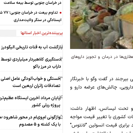
در خراسان جنوبی توسط بیمه سلامت
تداوم بیعت در خر
ایستادگی در سنگر ولایت‌مداری
پربیننده‌ترین اخبار استانها
1
بازگشت آب به قنات تاریخی الیگودرز
طاری‌ها در درمان و تجویز داروهای
2
دستگیری کلاهبردار میلیاردی توسط
داراب در مرز باکو
3
 بیرجند در گفت وگو با خبرنگار
خستگی و خواب‌آلودگی عامل اصلی
تصادفات زائران اربعین است
ارویی، چالش‌های عرضه دارو و
4
پایان مرداد آخرین ایستگاه عظیم‌تر
پروژه ریلی کشور
 و تحت لیسانس، اظهار داشت:
5
بات کشوری با تغییر قیمت مواجه
واژگونی ام‌وی‌ام در محور شاهرود-م
با یک کشته و 5 مصدوم
برابری قیمت انسولین "لانتوس"