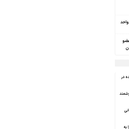
یات تازه از حادثه شمس‌آباد/ 15 واحد
و 4 شرور عضو
ن
ه در
وشمند
انی
 به