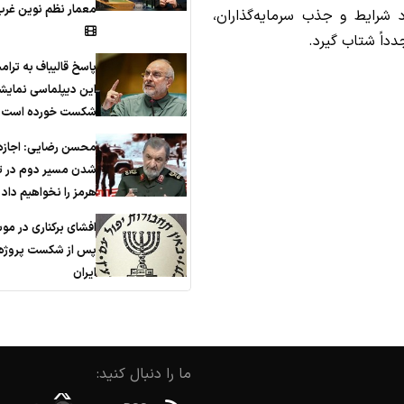
معمار نظم نوین غرب
ود شرایط و جذب سرمایه‌گذاران،
دداً شتاب گیرد.
پاسخ قالیباف به ترام
این دیپلماسی نمایش
شکست خورده است
محسن رضایی: اجازه 
شدن مسیر دوم در ت
هرمز را نخواهیم داد
افشای برکناری در مو
پس از شکست پروژه 
ایران
ما را دنبال کنید: