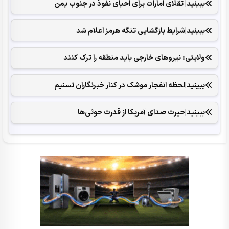
ببینید| تقلای امارات برای احیای نفوذ در جنوب یمن
ببینید|شرایط بازگشایی تنگه هرمز اعلام شد
ولایتی: نیروهای خارجی باید منطقه را ترک کنند
ببینید|لحظه انفجار موشک‌ در کنار خبرنگاران تسنیم
ببینید|حیرت صدای آمریکا از قدرت حوثی‌ها