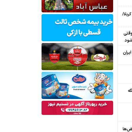
ربلا/
وقتی
شود
ایران
گه
ض‌ها