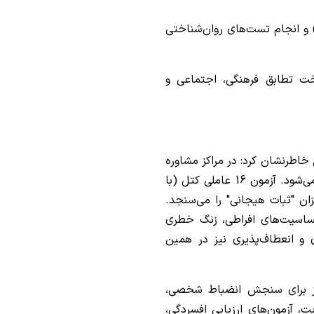
م، گذراندن فرآیند مشاوره پیش از ازدواج (PMC) و انجام تست‌های روان‌شناختی
خت تطابق فرهنگی، اجتماعی و
خاطرنشان کرد: در مراکز مشاوره
معتبر، آزمون‌های شخصیتی دقیقی از زوجین اخذ می‌شود. آزمون 16 عاملی کتل (با
میزان "ثبات هیجانی" را می‌سنجد.
ساسیت‌های افراطی، زنگ خطری
و انعطاف‌پذیری نیز در همین
امه داد: تست بین‌المللی نئو (NEO) نیز برای سنجش انضباط شخصی،
، آزمون‌های ارزیابی افسردگی،