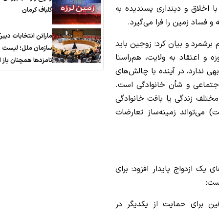
ا اخلاق و دینداری پسندیده به
گلباف کرمان
و فساد زمین را فرا می‌گیرد.
ماراتن انتخابات دبیر
برشمرد و بیان کرد: زوجین باید
سازمان ملل؛ لیست
ه و اعتقاد به ولایت، هم‌راستا
نامزدها همچنان باز
هی ندارد، در آینده با چالش‌های
جتماعی و شأن خانوادگی است.
ختلف زندگی یا بافت خانوادگی
ت) می‌تواند زمینه‌ساز تعارضات
 یک ازدواج پایدار افزود: برای
ست:
ن برای حمایت از یکدیگر در