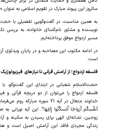
کامل همفکری و حمایت متقابل در برابر چالش‌ها
سالروز این پیوند مبارک در تقویم اسلامی به عنوان «
به همین مناسبت، در گفت‌وگویی تفصیلی با حجت‌ال
نویسنده و مشاور نام‌آشنای خانواده، به بررسی نک
مسیر ازدواج موفق پرداخته‌ایم.
در ادامه مکتوب این مصاحبه و در پایان ویدئوی آ
است:
فلسفه ازدواج؛ از آرامش قرآنی تا نیازهای فیزیولوژیک
حجت‌الاسلام شعبانی در ابتدای این گفت‌وگو، با ت
فلسفه ازدواج را می‌توان از دو دریچه قرآنی و فیزی
خداوند متعال در آیه 21 سوره مبارکه رو
أنفُسِکُم أَزواجًا لِّتَسکُنُوا إِلَیْهَا". این آیه نور
زوجین، نشانه‌ای الهی برای رسیدن به سکینه و آر
زندگی مجردی فاقد این آرامش اصیل است و هدف غ