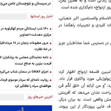
ی زندگی است و به همین یُمن،
در سیستان و بلوچستان دامن می‌زنن
روز ازدواج» نام‌گذاری شده است.
اخبار روز استانها
اسلام والمسلمین اکبر شعبانی،
ات کلیدی و تجربیات راهگشا در
160 شب ایستادگی مردم کهگیلویه در
مرکزی دهدشت+تصاویر
ن در دسترس شما مخاطبان عزیز
مرور مطبوعات زنجان در 17
در خلا نظارت
نامه نمایندگان مجلس به پزشکیان: ا
قیمت بنزین به صلاح نیست
بیین فلسفه ازدواج اظهار کرد:
اجرای GNAF در سمنان شتاب می‌گیرد
ولوژیکی مورد واکاوی قرار داد.
روایت نامه‌ای که سردار موسوی فرمان
م می‌فرماید: "و من آیاتِهِ أن خلق لَکُم مِّن
هوافضای سپاه را غافلگیر کرد
انی به صراحت نشان می‌دهد که آفرینش
آخرین خبرهای روز
امش واقعی است. به بیان دیگر،
ایی پروردگار از این پیوند،