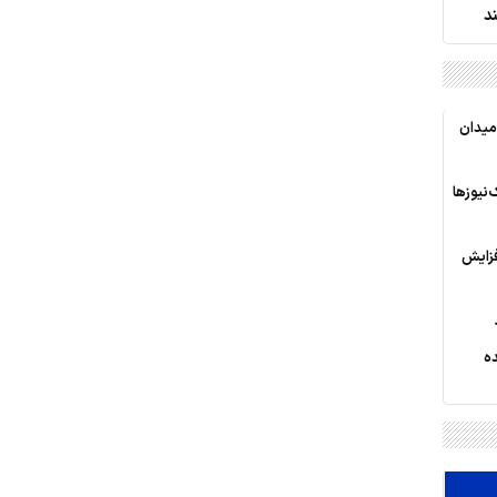
د
 میدان
 مرداد/فیک‌نیوزها
فزایش
ده