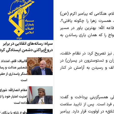
سلام، هنگامی که پیامبر اکرم (ص)
، همسرت زهرا را چگونه یافتی؟،
عه الله؛ بهترین یاور در مسیر
اج را که همان یاری رساندن به
سپاه: رسانه‌های انقلابی در برابر
دروغ‌پراکنی دشمن ایستادگی کرد
ج نیز تصریح کرد: در نظام خلقت،
ان و تستوسترون در پسران) در
قالیباف: قلم، امتداد
لف و رسیدن به آرامش در کنار
شمشیر عدالت و رسان
سنگر پاسداری از حق
است
مقام انصارالله: شورای
لی همسرگزینی پرداخت و گفت:
امنیت اعتبار خود را 
داده است
 فرد است. پس از تایید سلامت
 در اولویت قرار دارد. پیامبر