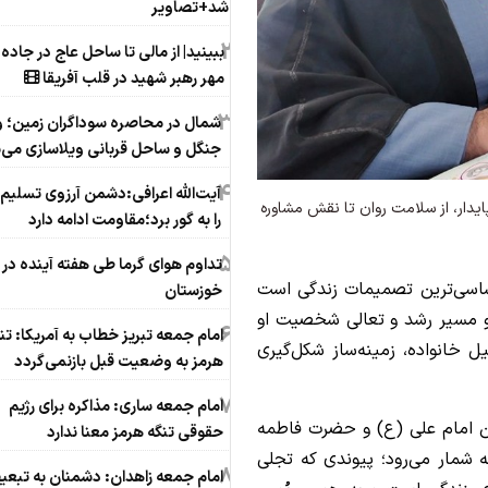
شد+تصاویر
2
ببینید| از مالی تا ساحل عاج در جاده ک
مهر رهبر شهید در قلب آفریقا
3
شمال در محاصره سوداگران زمین؛ 
جنگل و ساحل قربانی ویلاسازی می‌
4
آیت‌الله اعرافی:دشمن آرزوی تسلیم 
ایدار، از سلامت روان تا نقش مشاوره
را به گور برد؛مقاومت ادامه دارد
5
تداوم هوای گرما طی هفته آینده در
 اساسی‌ترین تصمیمات زندگی است
خوزستان
ه و مسیر رشد و تعالی شخصیت او
6
امام جمعه تبریز خطاب به آمریکا: تن
ل خانواده، زمینه‌ساز شکل‌گیری
هرمز به وضعیت قبل بازنمی‌گردد
7
امام جمعه ساری: مذاکره برای رژیم
ین امام علی (ع) و حضرت فاطمه
حقوقی تنگه هرمز معنا ندارد
 شمار می‌رود؛ پیوندی که تجلی
8
امام جمعه زاهدان: دشمنان به تبعی