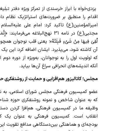
یزدی‌خواه با ابراز خرسندی از تمرکز ویژه دفتر تبلی
اقدام را منطبق بر ضرورت‌های استراتژیک نظام دانس
امیرالمؤمنین(ع) تاکید کرد: امام علی علیه‌الس
مجتبی(ع) در نامه 31 نهج‌البلاغه می‌فرمایند: «إ
لُقِیَ فِیهَا مِنْ شَیْءٍ قَبِلَتْهُ»؛ یعنی قلب نوجوا
آن کاشته شود، می‌پذیرد. ایشان اضافه کرد: این ی
که اولویت اول را به نوجوانان، به‌ویژه از دوره دو
آنکه اندیشه‌های انحرافی سراغ آن‌ها بیاید.
مجلس؛ کاتالیزور هم‌افزایی و حمایت از روشنفکری حو
عضو کمیسیون فرهنگی مجلس شورای اسلامی، به ن
که به عنوان شاخص و نمونه روشنفکری حوزه شناخته
وظیفه ما در کمیسیون فرهنگی، هم‌افزا کردن دستگا
انقلاب است. کمیسیون فرهنگی به عنوان یک کاتا
بودجه‌ای و هماهنگی بین‌دستگاهی مدافع تقویت این‌گ