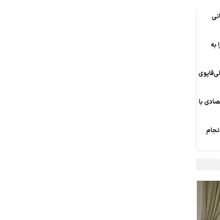
انی
 به
‌قاپوی
صادی با
انجام