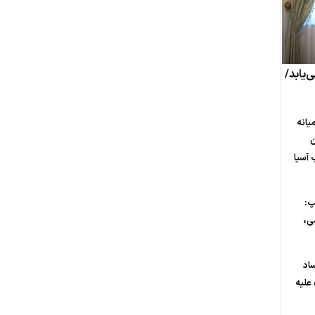
‌یابد/
یانه
ن
 آسیا
پ:
ی،
ساد
علیه