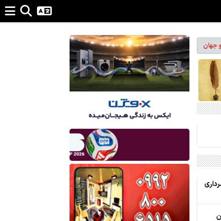
و جهان
رداری
ن