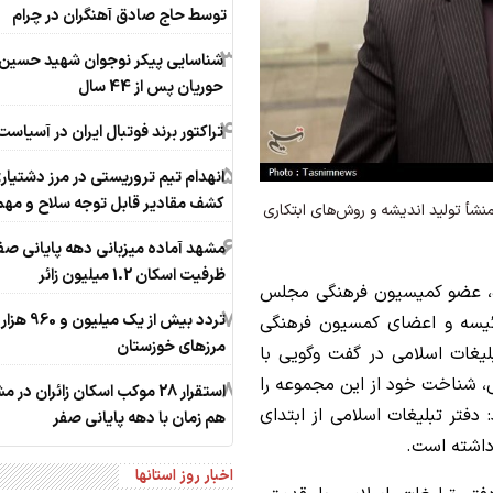
توسط حاج صادق آهنگران در چرام
3
شناسایی پیکر نوجوان شهید حسین
حوریان پس از 44 سال
4
تراکتور برند فوتبال ایران در آسیاست
5
انهدام تیم تروریستی در مرز دشتیار
کشف مقادیر قابل توجه سلاح و مه
أ تولید اندیشه و روش‌های ابتکاری
6
مشهد آماده میزبانی دهه پایانی صف
ظرفیت اسکان 1.2 میلیون زائر
ه، عضو کمیسیون فرهنگی مجلس
7
تردد بیش از یک میلی
یسه و اعضای کمسیون فرهنگی
مرزهای خوزستان
یغات اسلامی در گفت وگویی با
بی، شناخت خود از این مجموعه را
8
استقرار 28 موکب اسکان زائران در 
دفتر تبلیغات اسلامی از ابتدای
هم زمان با دهه پایانی صفر
داشته است.
اخبار روز استانها