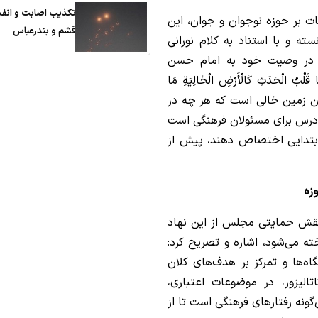
تکذیب اصابت و انفج
غات بر حوزه نوجوان و جوان، این
قشم و بندرعباس
ته و با استناد به کلام نورانی
لام در وصیت خود به امام حسن
ِنَّمَا قَلْبُ الْحَدَثِ كَالْأَرْضِ الْخَالِیَةِ مَا
ن همچون زمین خالی است که هر چه در
ک درس برای مسئولان فرهنگی است
م ابتدایی اختصاص دهند، پیش از
زه
قش حمایتی مجلس از این نهاد
 می‌شود، اشاره و تصریح کرد:
ه‌ها و تمرکز بر هدف‌های کلان
لیزور، در موضوعات اعتباری،
ونه رفتارهای فرهنگی است تا از