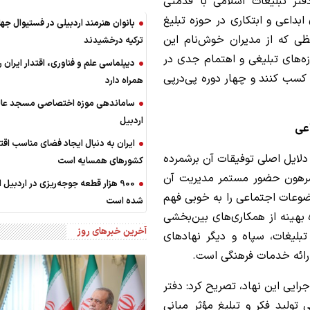
ر تبلیغات اسلامی با قدمتی
ابداعی و ابتکاری در حوزه تبلیغ
بانوان هنرمند اردبیلی در فستیوال جه
ی که از مدیران خوش‌نام این
ترکیه درخشیدند
ه‌های تبلیغی و اهتمام جدی در
دیپلماسی علم و فناوری، اقتدار ایران را
ا کسب کنند و چهار دوره پی‌درپی
همراه دارد
ساماندهی موزه اختصاصی مسجد عالی
اردبیل
عی
ایران به دنبال ایجاد فضای مناسب اقت
لایل اصلی توفیقات آن برشمرده
کشورهای همسایه است
 مرهون حضور مستمر مدیریت آن
900 هزار قطعه جوجه‌ریزی در اردبیل 
وعات اجتماعی را به خوبی فهم
شده است
 بهینه از همکاری‌های بین‌بخشی
آخرین خبرهای روز
بلیغات، سپاه و دیگر نهادهای
رائه خدمات فرهنگی است.
رایی این نهاد، تصریح کرد: دفتر
تولید فکر و تبلیغ مؤثر مبانی