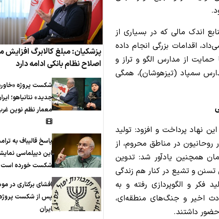
د.
بع اندک مالی که در بسیاری از
داد، اقدامات بزرگی انجام داده
پزشکیان: مبلغ کالابرگ افزایش می
 حمایت از مدارس الگو و تراز و
اصلاح نظام بانکی ادامه دارد
مدارس سمپاد (تیزهوشان)، همگی
شکست پروژه «خاورم
جدید» نتانیاهو؛ ایرا
ی
معمار نظم نوین غرب
ین نهاد پرداخت و افزود: تولید
پاسخ قالیباف به ترام
ر روحانیون در مناطق محروم، از
این دیپلماسی نمایش
ان همچنین یادآور شد: تدوین
شکست خورده است
 تسنن و تشیع در کنار هم زندگی
 فکر و الگوپردازی رفته و به
افشای برکناری در مو
پس از شکست پروژه 
ث اخیر و جنگ‌های منطقه‌ای،
ایران
حضور داشتند.