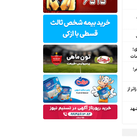
ی؛
مات
ر؛
ون و 960 هزار زائر از
مشهد