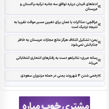
ادعاهای فیدان درباره توافق سه جانبه ترکیه،پاکستان و
عربستان
عراقچی: مذاکرات با عمان برای تعیین مسیر موقت تقریبا به
نتیجه نزدیک است
یمن: تشکیل ائتلاف هرگز مانع مجازات عربستان به خاطر
جنایاتش نمی‌شود
رسانه عبری: نتانیاهو دست به رفتارهای انتحاری انتخاباتی
می‌زند
زخمی شدن 4 شهروند یمنی در حمله مزدوران سعودی