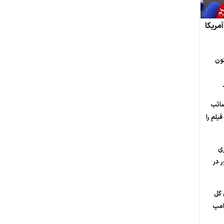
مریکا
ون
صائب
یلم را
ی
 در
 کل
امپ