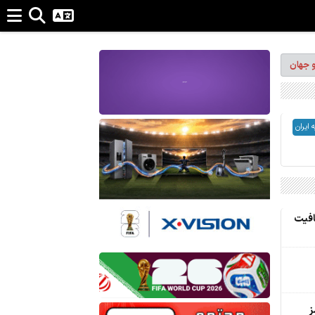
و جهان
ایران
فافیت
ز