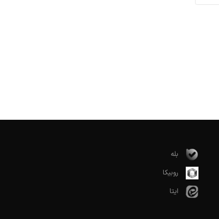
بله
روبیکا
ایتا