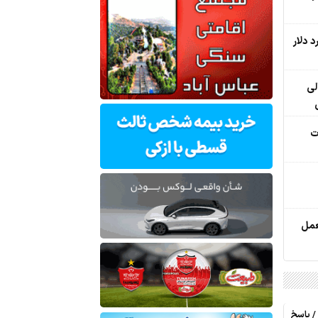
ادن 100 میلیارد دلار
 از خالی
ت
عمل
/ پاسخ