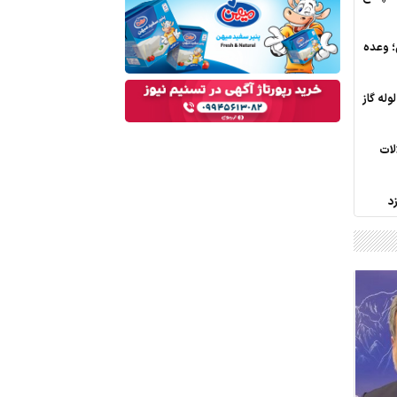
یس؛ وعده
له گاز
لات
د