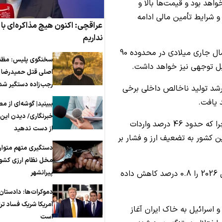
هد بود و قیمت‌ها بالا و
 و شرایط تأمین مالی ادامه
عراقچی: اکنون هیچ مذاکره‌ای با آ
نداریم
مودیز پیش‌بینی کرد که قیمت نفت برنت در بیشتر سال جاری میلادی در محدوده 90
سخنگوی پلیس: مظن
اصلی قتل حمیدرضا
رجب‌زاده دستگیر شد
رشد تولید ناخالص داخلی برخی
ببینید| گوشه‌ای از م
خبرنگاری/ دیدن این ف
مودیز اعلام کرد هند از آسیب‌پذیرترین کشورهاست چرا که حدود 46 درصد واردات
از دست ندهید
ن کشور به تضعیف ارز و فشار بر
دستگیری متهم متوار
مخل نظام ارزی کشور
پیرانشهر
این مؤسسه همچنین برآورد رشد اقتصاد هند در سال 2026 را 0.8 درصد کاهش داده
دموکرات‌ها: دادستان
آمریکا شریک فساد تر
 اسرائیل به خاک ایران آغاز
است