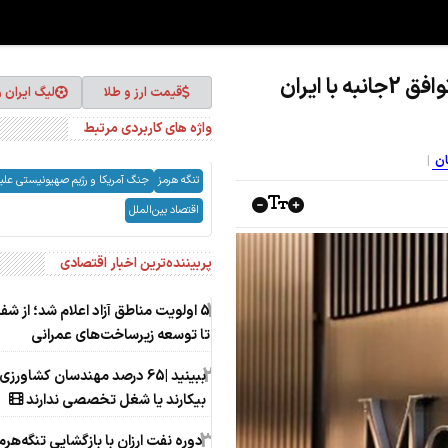
مودیز:کشورها برای تضمین نفت، سراغ توافق 2جانبه با ایران
قیمت ارز و طلا
لیگ ایران 
واژه های کاربردی مرتبط
ان
تنگه هرمز
جنگ آمریکا و رژیم صهیونیستی علیه 
اقتصاد بین‌الملل
پربیننده‌ترین اخبار اقتصادی
1
5 اولویت مناطق آزاد اعلام شد؛ از ش
تا توسعه زیرساخت‌های عمرانی
2
ببینید |65 درصد مهندسان کشاورزی
بیکارند یا شغل تخصصی ندارند
3
دوره نفت ارزان با بازگشایی تنگه‌هرم