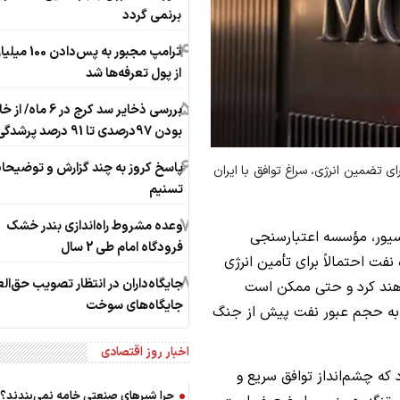
برنمی گردد
4
ترامپ مجبور به پس‌د
از پول تعرفه‌ها شد
5
بررسی ذخایر سد کرج در 6 ماه/
بودن 97درصدی تا 91 درصد پرشدگی
6
پاسخ کروز به چند گزارش و توضیحا
 تضمین انرژی، سراغ توافق با ایران
تسنیم
7
وعده مشروط راه‌اندازی بندر خشک
سیور، مؤسسه اعتبارسنجی
فرودگاه امام طی 2 سال
نفت احتمالاً برای تأمین انرژی
8
جایگاه‌داران در انتظار تصویب حق‌ال
واهند کرد و حتی ممکن است
جایگاه‌های سوخت
 به حجم عبور نفت پیش از جنگ
اخبار روز اقتصادی
 که چشم‌انداز توافق سریع و
چرا شیرهای صنعتی خامه نمی‌بندند؟ 