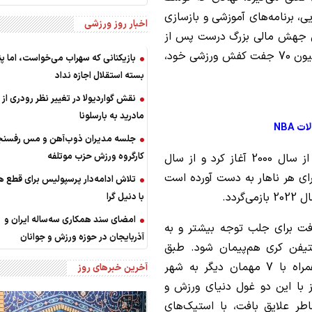
، برنامه‌های آموزشی و بازسازی
اخبار روز ورزشی
این جهش مالی بزرگ درست پس از
آن رخ داد که کری در آوریل گذشته نیز با حراج کلکسیون 70 جفت کفش ورزشی خود،
بازیکنانی که سهراب می‌خواست، اما پن
بسته استقلال اجازه نداد
نقش گواردیولا در تغییر نظر رودری از ر
مادرید به بارسلونا
 NBA
جلسه مدیران ذوب‌آهن و مس رفسنجا
کارگروه ورزش حزب موتلفه
وارن بافِت سنت، برگزاری این حراجی‌های سالانه را از سال 2000 آغاز کرد و از سال
 برای هر ناهار به دست آورده است
تلاش ادامه‌دار پرسپولیس برای قطع 
با دنیل گرا
امضای سند همکاری سه‌ساله ایران و
فت برای جلب توجه بیشتر و به
آذربایجان در حوزه ورزش و جوانان
تیفن کری هم‌پیمان شود. طبق
قوانین این حراجی، برنده خوش‌شانس می‌تواند همراه با 7 مهمان دیگر به شهر
آخرین خبرهای روز
ز با این دو غول دنیای ورزش و
اطر علایق بافت، با استیک‌های