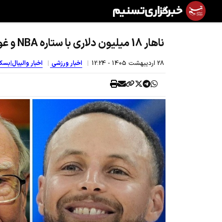
ناهار 18 میلیون دلاری با ستاره NBA و غول وال‌استریت
28 ارديبهشت 1405 - 12:24
اخبار ورزشی
اخبار والیبال|بس