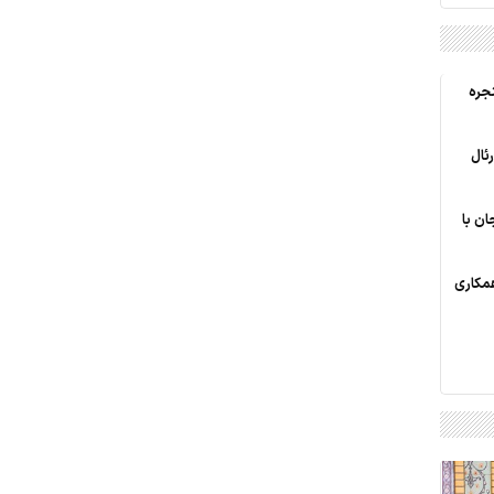
جره
ئال
ن با
همکاری