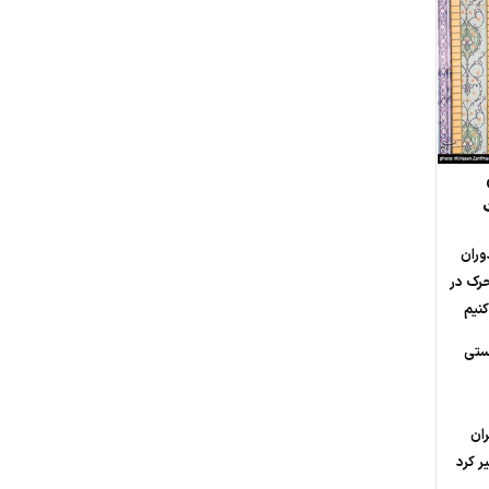
وران
حرک در
نیم
ستی
ران
ر کرد