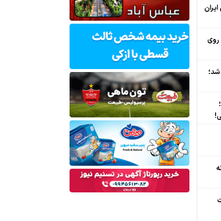
ایران
 روی
 شد؛
ی!
ه
ت