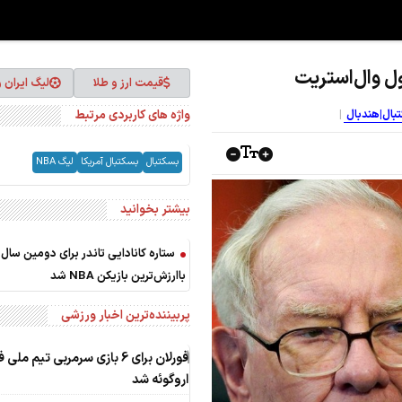
قیمت ارز و طلا
لیگ ایران 
واژه های کاربردی مرتبط
کتبال|هندبال
بسکتبال
بسکتبال آمریکا
لیگ NBA
بیشتر بخوانید
ستاره کانادایی تاندر برای دومین سال 
باارزش‌ترین بازیکن NBA شد
پربیننده‌ترین اخبار ورزشی
1
فورلان برای 6 بازی سرمربی تیم مل
اروگوئه شد