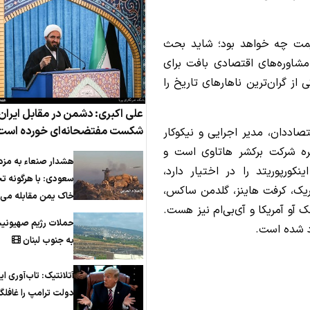
مت چه خواهد بود؛ شاید بحث
یات‌های سنگین در NBA باشد یا مشاوره‌های اقتصادی بافت برای
ز گران‌ترین ناهارهای تاریخ را
علی اکبری: دشمن در مقابل ایران
شکست مفتضحانه‌ای خورده است
تصاددان، مدیر اجرایی و نیکوکار
ره شرکت برکشر هاتاوی است و
هشدار صنعاء به مزد
ورپوریتد را در اختیار دارد،
سعودی: با هرگونه ت
ریک، کرفت هاینز، گلدمن ساکس،
خاک یمن مقابله می‌ک
ک آو آمریکا و آی‌بی‌ام نیز هست.
حملات رژیم صهیونی
به جنوب لبنان
آتلانتیک: تاب‌آوری ای
دولت ترامپ را غافلگی