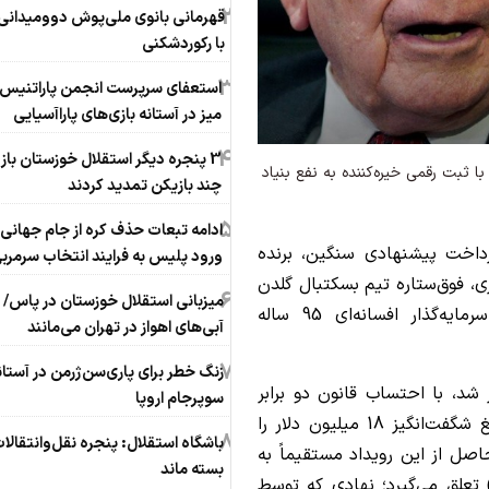
2
قهرمانی بانوی ملی‌پوش دوومیدانی 
با رکوردشکنی
3
استعفای سرپرست انجمن پاراتنیس
میز در آستانه بازی‌های پاراآسیایی
4
3 پنجره دیگر استقلال خوزستان باز
ثبت رقمی خیره‌کننده به نفع بنیاد
چند بازیکن تمدید کردند
5
ادامه تبعات حذف کره از جام جهانی؛
داخت پیشنهادی سنگین، برنده
ورود پلیس به فرایند انتخاب سرمرب
 فوق‌ستاره تیم بسکتبال گلدن
6
میزبانی استقلال خوزستان در پاس/
استیت واریرز، همسرش عایشه و وارن بافِت، سرمایه‌گذار افسانه‌ای 95 ساله
آبی‌های اهواز در تهران می‌مانند
7
زنگ خطر برای پاری‌سن‌ژرمن در آستان
در بستر سایت ای‌بی (eBay) برگزار شد، با احتساب قانون دو برابر
سوپرجام اروپا
کردن رقم نهایی توسط وارن بافت، در مجموع مبلغ شگفت‌انگیز 18 میلیون دلار را
8
باشگاه استقلال: پنجره نقل‌وانتقالا
حاصل از این رویداد مستقیماً به
بسته ماند
یاد «بخور. یاد بگیر. بازی کن» (Eat.Learn.Play) تعلق می‌گیرد؛ نهادی که توسط