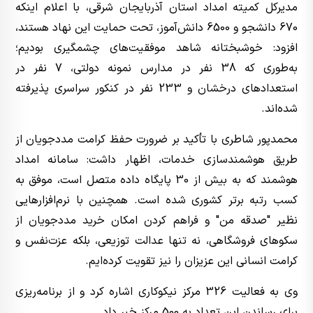
مدیرکل کمیته امداد استان آذربایجان شرقی، با اعلام اینکه
670 دانشجو و 6500 دانش‌آموز، تحت حمایت این نهاد هستند،
افزود: خوشبختانه شاهد موفقیت‌های چشمگیری بودیم؛
به‌طوری که 38 نفر در مدارس نمونه دولتی، 7 نفر در
استعدادهای درخشان و 233 نفر در کنکور سراسری پذیرفته
شده‌اند.
محمدپور شاطری با تأکید بر ضرورت حفظ کرامت مددجویان از
طریق هوشمندسازی خدمات، اظهار داشت: سامانه امداد
هوشمند که به بیش از 30 پایگاه داده متصل است، موفق به
کسب رتبه برتر کشوری شده است. همچنین با نرم‌افزارهایی
نظیر "صدقه من" و فراهم کردن امکان خرید مددجویان از
سکوهای فروشگاهی، نه تنها عدالت توزیعی، بلکه عزت‌نفس و
کرامت انسانی این عزیزان را نیز تقویت کرده‌ایم.
وی به فعالیت 326 مرکز نیکوکاری اشاره کرد و از برنامه‌ریزی
برای رساندن این تعداد به 500 مرکز خبر داد.