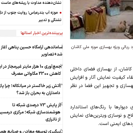
نشان‌دهنده عداوت با ریشه‌های ماست
موزه آب بندرعباس؛ روایت جنوب از د
تشنگی و تدبیر
پربیننده‌ترین اخبار استانها
1
یراث فرهنگی کاشان از اختصاص اعتبار 15میلیارد ریالی ویژه بهسازی موزه ملی کاشان
ساماندهی آرامگاه حسین پناهی آغاز
شد+تصاویر
2
جمع‌آوری 10 هزار ماینر غیرمجاز در 
ر کاشان، از بهسازی فضای داخلی
کاهش 2300 مگاواتی مصرف
قاء کیفیت نمایش آثار و افزایش
3
بهسازی و تجهیز این فضا در نظر
آتش زیر خاکستر در میانکاله؛ چرا پا
دامداران به بحران باز شد؟
4
از پایش 73 درصدی شبکه تا
 دیوارها با رنگ‌های استاندارد
هوشمندسازی شبکه؛ مرکزی درمسیر 
صلاح و نوسازی ویترین‌های نمایش
از ناترازی
ردهای ایمنی است.
5
پیگیری توسعه معادن و صنایع همد