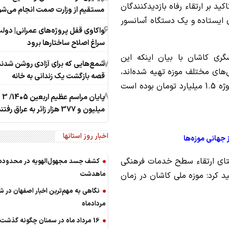
د بر ارتقاء رفاه بازدیدکنندگان
مستقیم از وزارت صمت انجام می‌شو
 ایستاده و یک دستگاه آسانسور
6
واکاوی قفل پروژه‌های عمرانی| دولت
سراغ اصلاح ساختارها برود
ری کاشان با بیان اینکه این
7
شمع‌هایی که ‌برای آزادی روشن شدند
های مختلف موزه تهیه شده‌اند،
قصه بازگشت یک زندانی به خانه
خاطرنشان کرد: اعتبار در نظر گرفته‌شده برای این پروژه 1.5 میلیارد تومان بوده است
8
پایان مراسم عظیم اربعین 1405/ ‌3
میلیون و 377 ‌هزار زائر به عراق رفتند
اخبار روز استانها
ز جهانی موزه‌ها
استای ارتقاء سطح خدمات فرهنگی
کشف جسد مجهول‌الهویه در محدوده
ماهدشت
د کرد: موزه ملی کاشان در زمان
نگاهی به مهم‌ترین اخبار اصفهان در‌ ش
مردادماه
16 مرداد ماه در سمنان چگونه گذشت؟