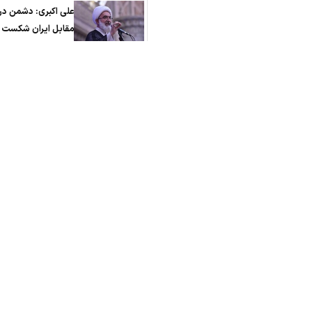
علی اکبری: دشمن در
مقابل ایران شکست
مفتضحانه‌ای خورده
هشدار صنعاء به مزد
سعودی: با هرگونه ت
خاک یمن مقابله می‌ک
متلاشی شدن یک هس
تروریستی خطرناک در
عراق
حملات رژیم صهیونی
به جنوب لبنان
ما را دنبال کنید: