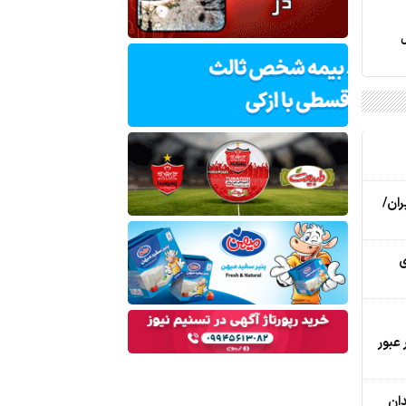
ل
ایران/
ی
عبور
ان