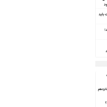
د
 باید
؛
انزدهم