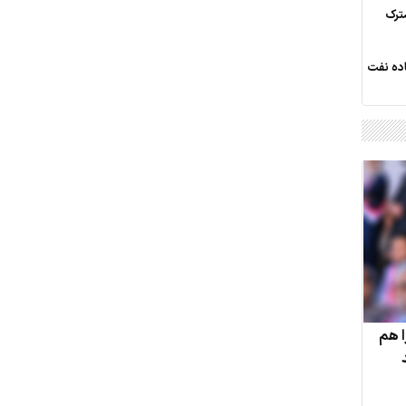
ترک
اده نفت
ا هم