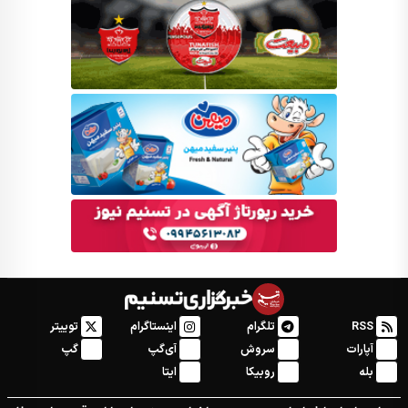
RSS
تلگرام
اینستاگرام
توییتر
آپارات
سروش
آی‌گپ
گپ
بله
روبیکا
ایتا