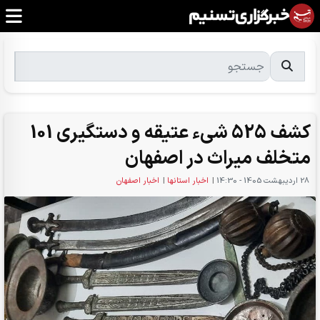
کشف 525 شیء عتیقه و دستگیری 101
متخلف میراث در اصفهان
28 ارديبهشت 1405 - 14:30
|
اخبار استانها
|
اخبار اصفهان