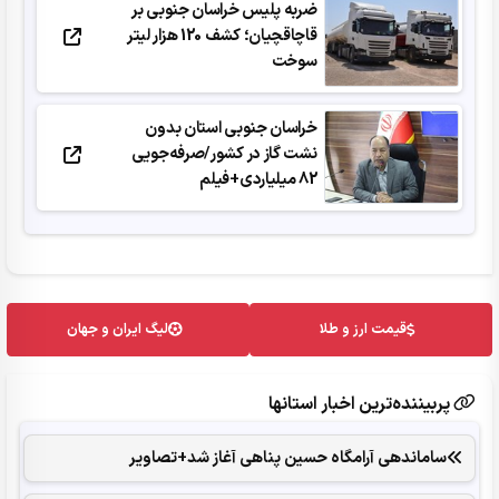
ضربه پلیس خراسان جنوبی بر
قاچاقچیان؛ کشف 120 هزار لیتر
سوخت
خراسان جنوبی استان بدون
نشت گاز در کشور/صرفه‌جویی
82 میلیاردی+فیلم
قیمت ارز و طلا
لیگ ایران و جهان
پربیننده‌ترین اخبار استانها
ساماندهی آرامگاه حسین پناهی آغاز شد+تصاویر