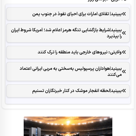
ببینید| تقلای امارات برای احیای نفوذ در جنوب یمن
ببینید|شرایط بازگشایی تنگه هرمز اعلام شد؛ آمریکا شروط ایران
را بپذیرد
ولایتی: نیروهای خارجی باید منطقه را ترک کنند
ببینید|هواداران پرسپولیس به‌سختی به مربی ایرانی اعتماد
می‌کنند
ببینید|لحظه انفجار موشک‌ در کنار خبرنگاران تسنیم