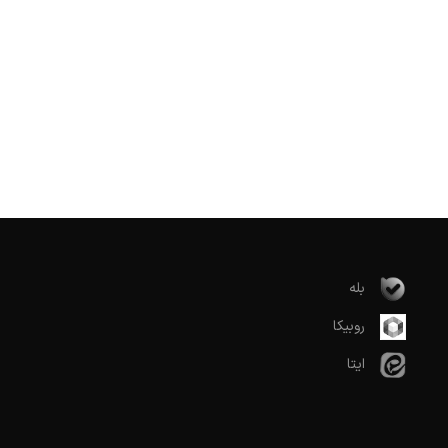
بله
روبیکا
ایتا