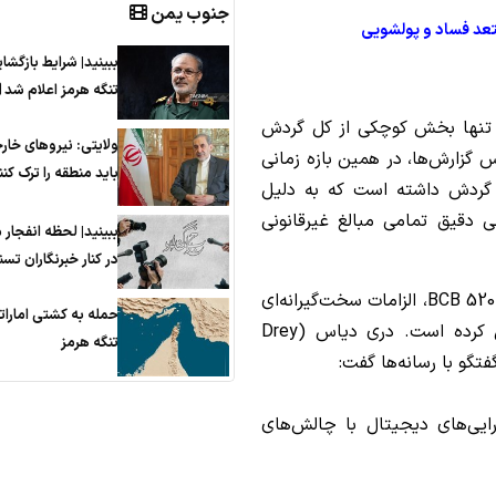
جنوب یمن
عد فساد و پولشویی
ببینید| شرایط بازگشا
تنگه هرمز اعلام شد
 تنها بخش کوچکی از کل گردش
ولایتی: نیروهای خار
س گزارش‌ها، در همین بازه زمانی
باید منطقه را ترک کنن
 کشور گردش داشته است که به دلیل
 دقیق تمامی مبالغ غیرقانونی
ببینید| لحظه انفجار
در کنار خبرنگاران تسن
در همین راستا، بانک مرکزی برزیل با ابلاغ قطعنامه BCB 520، الزامات سخت‌گیرانه‌ای
حمله به کشتی امارات
را برای صرافی‌ها جهت مبارزه با پول‌شویی اعمال کرده است. دری دیاس (Drey
تنگه هرمز
یی‌های دیجیتال با چالش‌های