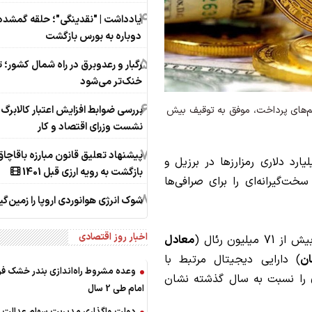
4
یادداشت | "نقدینگی"؛ حلقه گمشده‌
دوباره به بورس بازگشت
5
رگبار و رعدوبرق در راه شمال کشور؛ 
خنک‌تر می‌شود
6
تم‌های پرداخت، موفق به توقیف بیش
بررسی ضوابط افزایش اعتبار کالابرگ 
نشست وزرای اقتصاد و کار
7
پیشنهاد تعلیق قانون مبارزه باقاچاق 
وجود گردش 100 میلیارد دلاری رمزارزها در برزیل و
بازگشت به رویه ارزی قبل 1401
خت‌گیرانه‌ای را برای صرافی‌ها
8
شوک انرژی هوانوردی اروپا را زمین‌گیر
اخبار روز اقتصادی
معادل
) دارایی دیجیتال مرتبط با
وعده مشروط راه‌اندازی بندر خشک فر
جرمانه شده است که رشدی 6 برابری را نسبت به سال گذشته نشان
امام طی 2 سال
دولت واگذاری مدیریت سهام عدالت ب