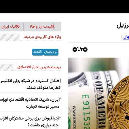
قیمت ارز و طلا
لیگ ایران 
واژه های کاربردی مرتبط
هان
ارز دیجیتال
اقتصاد
پربیننده‌ترین اخبار اقتصادی
1
اختلال گسترده در شبکه ریلی انگلیس
قطارها متوقف شدند
2
ایران، شریک اتحادیه اقتصادی اوراسی
مسیر توسعه تجارت
3
چرا قبوض برق برخی مشترکان افزا
چند برابری داشت؟