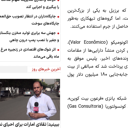
را پیگیری و اجرایی کند
 برزیل به یکی از بزرگ‌ترین
جایگاه‌داران در انتظار تصویب حق‌الع
اما گروه‌های تبهکاری به‌طور
جایگاه‌های سوخت
 حاصل از جرم استفاده می‌کنند.
جهش سه برابری تولید مخزن بنگستان
و جفیر با نصب پمپ درون چاهی
طبق داده‌های منتشر شده توسط رسانه والور اکونومیکو (Valor Econômico)،
کردن منشأ دارایی‌ها از مقامات
ماه باقی می‌ماند
رونده‌های اخیر، پلیس موفق به
ی پرداخت شد که مبالغی از بیت
آخرین خبرهای روز
کوین و استیبل کوین های وابسته به دلار را برای جابه‌جایی 180 میلیون دلار پول
بکه پانزی «فرعون بیت کوین»،
گلایدسون آکاسیو دوس سانتوس، مدیر پلتفرم گس کونسولتوریا (Gas Consultoria)
ببینید| تقلای امارات برای احیای ن