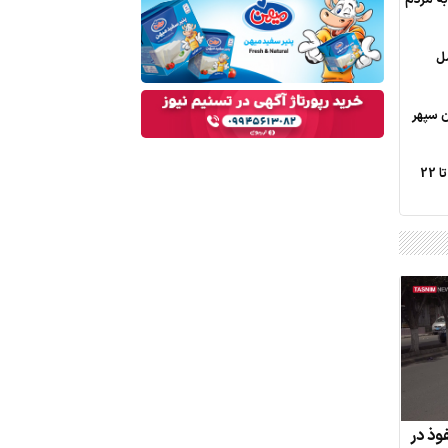
مل
 سپهر
اثر شوک‌های اقتصادی در زنجیره مرغ تا 22
فوذ در