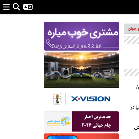
و جهان
/
ا در
یش