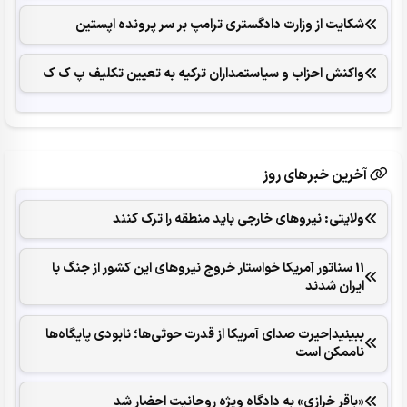
شکایت از وزارت دادگستری ترامپ بر سر پرونده اپستین
واکنش احزاب و سیاستمداران ترکیه به تعیین تکلیف پ ک ک
آخرین خبرهای روز
ولایتی: نیروهای خارجی باید منطقه را ترک کنند
11 سناتور آمریکا خواستار خروج نیروهای این کشور از جنگ با
ایران شدند
ببینید|حیرت صدای آمریکا از قدرت حوثی‌ها؛ نابودی پایگاه‌ها
ناممکن است
«باقر خرازی» به دادگاه ویژه روحانیت احضار شد