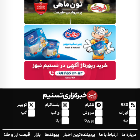
RSS
تلگرام
اینستاگرام
توییتر
آپارات
سروش
آی‌گپ
گپ
بله
روبیکا
ایتا
درباره ما
ارتباط با ما
پربیننده‌ترین اخبار
پیوندها
بازار
قیمت ارز و طلا