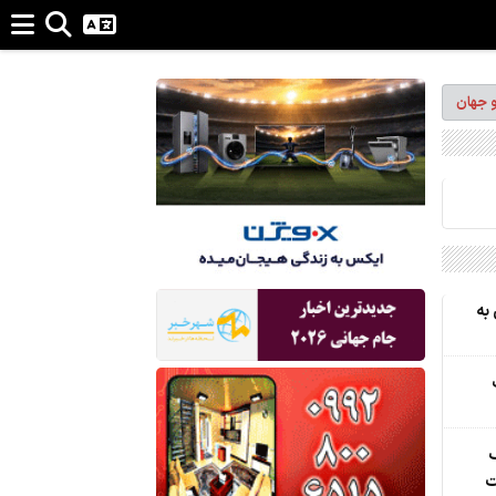
و جهان
به
ک
ت