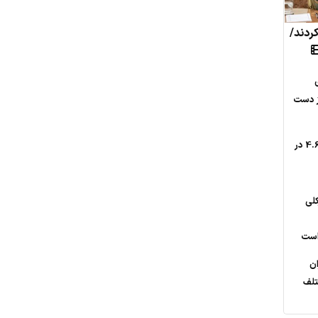
کردند/
از دست
وقوع زلزله با بزرگای 4.6 در
کلی
 است
ان
تلف