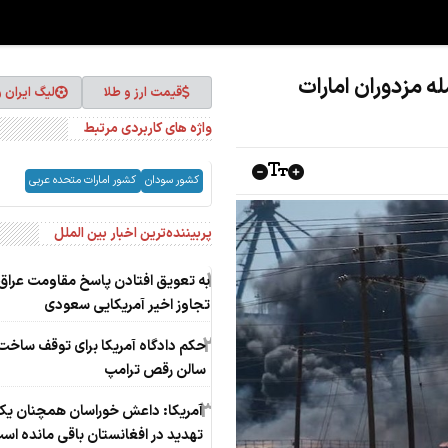
 مزدوران امارات
قیمت ارز و طلا
لیگ ایران 
واژه های کاربردی مرتبط
کشور سودان
کشور امارات متحده عربی
پربیننده‌ترین اخبار بین الملل
1
به تعویق افتادن پاسخ مقاومت عراق 
تجاوز اخیر آمریکایی سعودی
2
حکم دادگاه آمریکا برای توقف ساخت
سالن رقص ترامپ
3
آمریکا: داعش خوراسان همچنان ی
تهدید در افغانستان باقی مانده اس