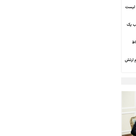
؛ لیست
یب یک
اط
م ارتش