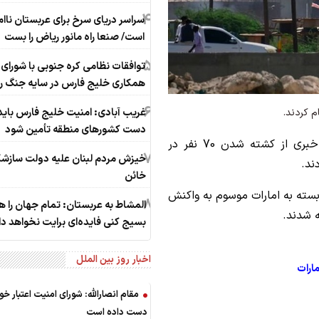
4
سراسر دریای سرخ برای عربستان ناا
است/ صنعا راه مانور ریاض را بست
5
توافقات نظامی کره جنوبی با شورای
همکاری خلیج فارس در سایه جنگ 
6
م کردند.
غریب آبادی: امنیت خلیج فارس باید 
دست کشورهای منطقه تأمین شود
، منابع خبری از کشته شدن 70 نفر در
7
خیزش مردم لبنان علیه دولت سازشکا
ند.
خائن
بسته به امارات موسوم به واکنش
8
المشاط به عربستان: تمام جهان را ه
بسیج کنی فایده‌ای برایت نخواهد 
اخبار روز بین الملل
مقام انصارالله: شورای امنیت اعتبار خود 
دست داده است