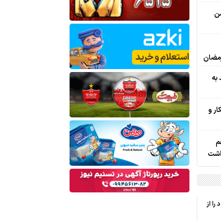
من
رمضان
به
ر و
م
داشت
را از