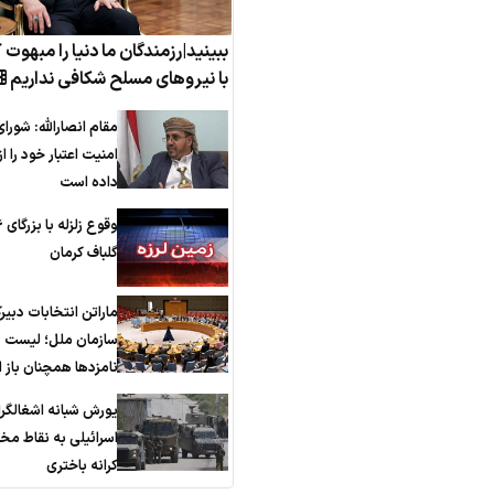
ببینید|رزمندگان ما دنیا را مبهوت 
با نیروهای مسلح شکافی نداریم
مقام انصارالله: شورای
امنیت اعتبار خود را 
داده است
گلباف کرمان
ماراتن انتخابات دبیر
سازمان ملل؛ لیست
نامزدها همچنان باز
یورش شبانه اشغالگر
اسرائیلی به نقاط مخ
کرانه باختری