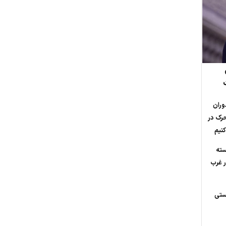
وران
حرک در
نیم
ته
 غرب
ستی