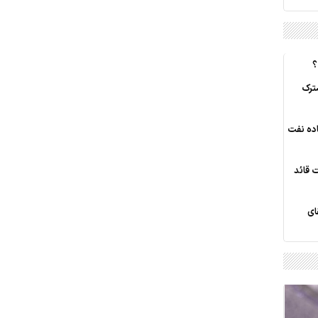
ترک
اده نفت
 قائد
ای