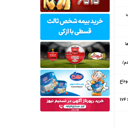
ی
ا
م/
وداع
ضربه ‌به مافیای نهاده‌های کشاورزی؛ 176