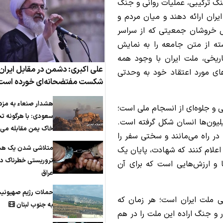
نگ ترکیبی، عملیات روانی و جنگ
 ایران ارائه دهند و میان مردم و
سیل خروشان جمعیتی که از سراسر
سته از متن جامعه را به نمایش
تاریخی، ملت ایران با وجود همه
علی اکبری: دشمن در مقابل ایران
های مورد اعتقاد خود به وحدتی
شکست مفتضحانه‌ای خورده است
هشدار صنعاء به مزد
 و جلوه‌ای از انسجام ملی است؛
سعودی: با هرگونه ت
یلیون‌ها انسان شکل گرفته است.
خاک یمن مقابله می‌ک
در راه می‌مانند و سختی سفر را
متلاشی شدن یک هس
اعلام کنند که شهادت، پایان یک
تروریستی خطرناک در
ها و ارزش‌هایی است که برای آن
عراق
حملات رژیم صهیونی
خی ملت ایران است؛ هر زمان که
به جنوب لبنان
ور و جنگ اراده این ملت را در هم