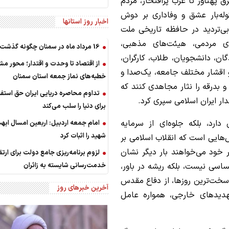
 پهناور تا غرب پرافتخار، مردم
له‌بار عشق و وفاداری بر دوش
اخبار روز استانها
 بی‌تردید در حافظه تاریخی ملت
ای مردمی، هیئت‌های مذهبی،
16 مرداد ماه در سمنان چگونه گذشت؟
گان، دانشجویان، طلاب، کارگران،
از اقتصاد تا وحدت و اقتدار؛ محور مش
و اقشار مختلف جامعه، یک‌صدا و
خطبه‌های نماز جمعه استان سمنان
و بدرقه را نثار مجاهدی کنند که
تداوم محاصره دریایی ایران حق استف
ار ایران اسلامی سپری کرد.
برای دنیا را سلب می‌کند
ارد، بلکه جلوه‌ای از سرمایه
امام جمعه اردبیل: اربعین امسال ابهت
شهید را اثبات کرد
هایی است که انقلاب اسلامی بر
ر خود می‌خواهند بار دیگر نشان
لزوم برنامه‌ریزی جامع دولت برای ارتق
ساسی نیست، بلکه ریشه در باور،
خدمت‌رسانی شایسته به زائران
 سخت‌ترین روزها، از دفاع مقدس
آخرین خبرهای روز
تهدیدهای خارجی، همواره عامل