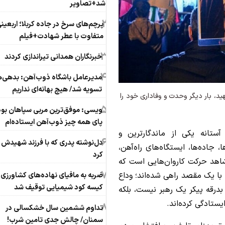
شد+تصاویر
2
‌‌پرچم‌های سرخ در جاده کربلا؛ اربعین
متفاوت با عطر شهادت+فیلم
3
خبرنگاران همدانی تیراندازی کردند
4
مدیرعامل باشگاه ذوب‌آهن: ‌بدهی‌ه
‌تسویه شد/ هیچ بهانه‌ای نداریم
هید، بار دیگر وحدت و وفاداری خود را
5
ویسی: موفق‌ترین مربی سپاهان بود
پای همه چیز ذوب‌آهن ایستاده‌ام
آستانه یکی از ماندگارترین و
6
دل‌نوشته پدری که با فرزند شهیدش 
، جاده‌ها، ایستگاه‌های راه‌آهن،
کرد
 شاهد حرکت کاروان‌هایی است که
7
 با یک مقصد راهی شده‌اند؛ وداع
کیسه کود شیمیایی توقیف شد
ا بدرقه پیکر یک رهبر نیست، بلکه
یستادگی کرده‌اند.
8
تداوم ششمین سال خشکسالی در
سمنان/ چالش‌ جدی‌ تامین شرب!