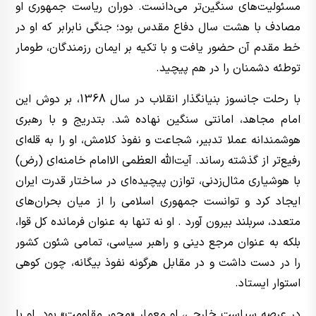
مسئولیت‌های سنگین‌تر می‌دانست. دوران ریاست جمهوری او
مصادف با هشت سال دفاع مقدس بود؛ جنگی نابرابر که او در
خط مقدم آن حضور یافت و با تکیه بر ایمان رزمندگان، طومار
توطئه دشمنان را در هم پیچید.
با رحلت جانسوز بنیانگذار انقلاب در سال 1368، بر دوش این
امام مجاهد، امانتی سنگین نهاده شد. بتدریج و با رهبری
هوشمندانه عملا تدبیر، شجاعت و نفوذ کلامش، او را به قله‌ای
رفیع‌تر از گذشته رساند. آیت‌الله العظمی الاامام خامنه‌ای (رض)
با هوشیاری مثال‌زدنی، توازن پیچیده‌ای در ساختار قدرت ایران
ایجاد کرد و توانست جمهوری اسلامی را از میان بحران‌های
متعدد، سربلند بیرون آورد . او نه تنها به عنوان فرمانده کل قوا،
بلکه به عنوان مرجع دینی و راهبر سیاسی، تمامی شئون کشور
را در دست داشت و در مقابل هرگونه نفوذ بیگانه، چون کوهی
استوار ایستاد.
در عرصه سیاست خارجی، او معمار «محور مقاومت» بود. او با