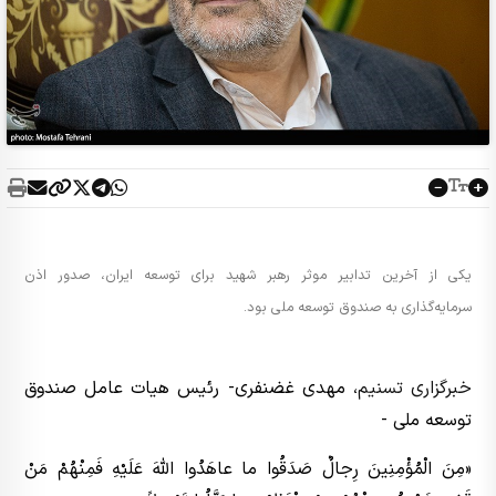
یکی از آخرین تدابیر موثر رهبر شهید برای توسعه ایران، صدور اذن
سرمایه‌گذاری به صندوق توسعه ملی بود.
خبرگزاری تسنیم
، مهدی غضنفری- رئیس هیات عامل صندوق
توسعه ملی -
«مِنَ الْمُؤْمِنِینَ رِجالٌ صَدَقُوا ما عاهَدُوا اللّهَ عَلَیْهِ فَمِنْهُمْ مَنْ