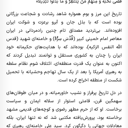
قَضی نَحْبَهُ وَ مِنْهُمْ مَنْ یَنْتَظِرُ وَ ما بَدَّلُوا تَبْدِیلاً»
تاریخ این مرز و بوم همواره شاهد رشادت‌ و شجاعت بزرگانی
بوده است که با بذل جان و آبرو برعزت و شوکت ایران
افزوده‌اند. بی‌تردید مصداق تام چنین رادمردانی در ایران
معاصر امام خمینی کبیر (قُدِّسَ سِرُّهُ) و خامنه‌ای شهید (قدس
الله النفس الزکیه)، بوده‌اند که با هدایت‌های حکیمانه خود
ایران را چنان به کشوری مستقل و توانمند تبدیل کردند که
اکنون به عنوان یک قدرت منطقه‌ای، ائتلاف شوم نظام سلطه
به رهبری آمریکا را بعد از یک سال تهاجم وحشیانه با تحمیل
شکست از منطقه اخراج کرده است.
در دل تاریخ پرفراز و نشیب خاورمیانه، و در میان طوفان‌های
سهمگین قرن، قامتی استوار از سلاله ایمان و سیاست
برخاست. او که از حرم مطهر رضوی و کوچه‌های قدیمی مشهد
برخاسته بود، پرورش‌یافته مکتبی شد که نه تنها ایران، بلکه
معادلات جهانی را دگرگون کرد. سید علی خامنه‌ای، رهبری که