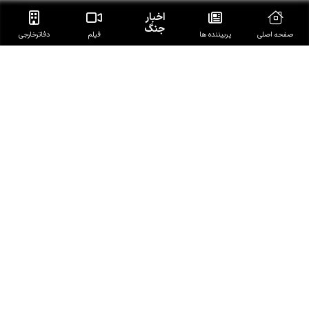
المشاط به عربستان: تمام جهان را هم بسیج کنی فایده‌ای
برایت نخواهد داشت
اخبار
جنگ
صفحه اصلی
پربیننده ها
فیلم
دفاتر‌خارجی
علی اکبری: دشمن در مقابل ایران شکست مفتضحانه‌ای خورده
است
هشدار صنعاء به مزدوران سعودی: با هرگونه تحرک در خاک
یمن مقابله می‌کنیم
متلاشی شدن یک هسته تروریستی خطرناک در غرب عراق
حملات رژیم صهیونیستی به جنوب لبنان