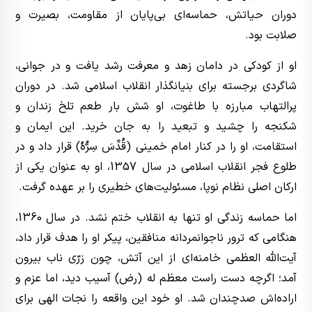
دوران حیاتش، حماسه‌ای بی‌پایان از مقاومت، بصیرت و
صلابت بود.
او از کودکی در دامان زهد و معرفت رشد یافت و در جوانی،
شاگردی برجسته برای بنیانگذار انقلاب اسلامی شد. در دوران
پرالتهاب مبارزه با طاغوت، او شش بار طعم تلخ زندان و
شکنجه را چشید و تبعید را به جان خرید. این ایمان و
استقامت، او را در کنار امام خمینی (قُدِّسَ سِرُّهُ) قرار داد و در
طلوع فجر انقلاب اسلامی در سال 1357، او به عنوان یکی از
ارکان اصلی نظام نوپا، مسئولیت‌های خطیری را بر عهده گرفت.
اما حماسه زندگی او تنها به انقلاب ختم نشد. در سال 1360،
هنگامی که ترور ناجوانمردانه منافقین، پیکر او را هدف قرار داد،
آیت‌الله العظمی خامنه‌ای از این آتش، چون زرّی ناب بیرون
آمد؛ اگرچه دست راست معظم له (رض) آسیب دید، اما عزم و
اراده‌اش صدچندان شد. او خود این واقعه را نجات الهی برای