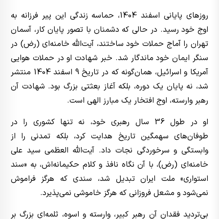
روزهای پایانی اسفند 1404، حماسه زندگی این پیر فرزانه به
اوج خود رسید. در حالی که دشمنان با تصور پایان کار، آسمان
تهران را آماج حملات خود ساختند، آیت‌الله خامنه‌ای (رض) در
سنگر ایمان خود ماندگار شد. خبر شهادت او در حملات هوایی
آمریکا و اسرائیل، همان‌گونه که در تاریخ 9 اسفند 1404 منتشر
شد، نه پایان یک دوره، بلکه آغاز بعثتی بزرگ بود. شهادت آن
رهبر وارسته، اوج افتخار یک مبارز الهی است.
او در طول 36 سال رهبری خود، نه تنها کشوری را در
طوفان‌های سهمگین تاریخ هدایت کرد، بلکه تمدنی را از
وابستگی و سرخوردگی نجات داد. آیت‌الله العظمی سید علی
خامنه‌ای (رض)، با آن نگاه نافذ و کلام حکیمانه‌اش، به «سند
استواری» ملت ایران تبدیل شد، سندی که هرگز فراموش
نمی‌شود و مشعل فروزانی که هرگز خاموشی نمی‌پذیرد.
بی‌تردید فقدان آن رهبر کبیر، وارسته و اسوه، ثلمه‌ای بزرگ بر