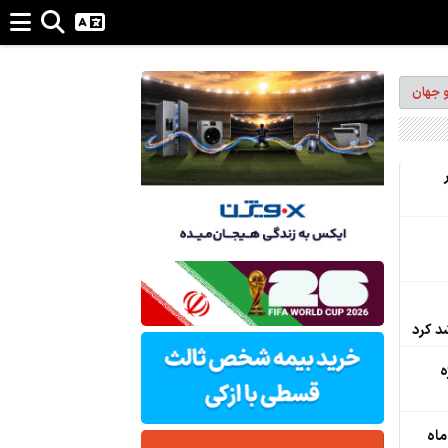
و جهان
ه
ماه