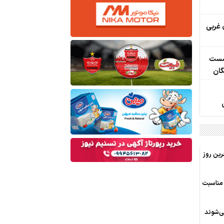
 غربی
نشست
گان
خرین روز
 مناسبت
ی‌شوند