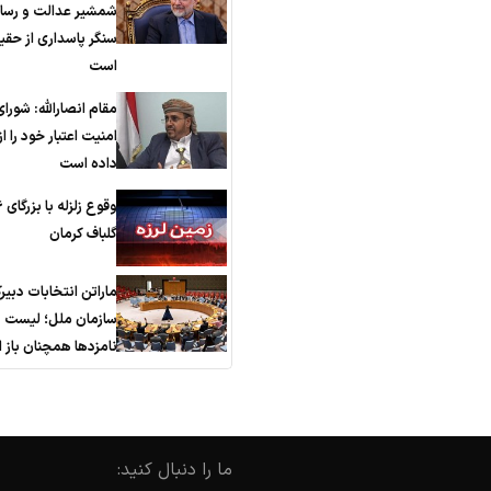
شمشیر عدالت و رسان
سنگر پاسداری از حق
است
مقام انصارالله: شورای
امنیت اعتبار خود را 
داده است
گلباف کرمان
ماراتن انتخابات دبیر
سازمان ملل؛ لیست
نامزدها همچنان باز
ما را دنبال کنید: