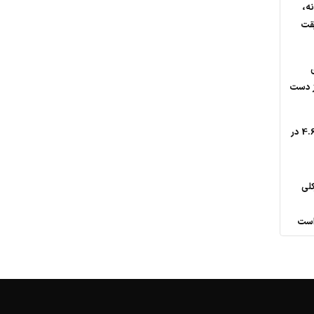
ه،
یقت
از دست
وقوع زلزله با بزرگای 4.6 در
کلی
 است