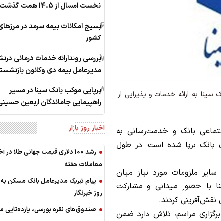
نخست امسال از 14.5 همت گذشت
6
بسیج امکانات بیمه سرمد در مرزهای
کشور
7
بررسی روندارائه خدمات درمانی در
مدیرعامل بیمه دی وکانون بازنشست
8
برپایی موکب بانک سینا در مسیر
ک سینا به ارائه خدمات و پذیرایی از
راهپیمایی جاماندگان اربعین حسینی
اخبار روز بازار
تماعی بانک و خدمت‌رسانی به
 بانک برپا شده است، در طول
رشد 100 دلاری قیمت جهانی طلا در آ
معاملات هفته
سایر ملزومات مورد نیاز میان
پیام تبریک مدیرعامل بانک مسکن به
ینا با حضور میدانی و مشارکت
روز خبرنگار
 نقش‌آفرینی کردند.
صندوق‌های نقره بورسی، یازده‌تایی م
برگزاری مراسم، تلاش دارد ضمن