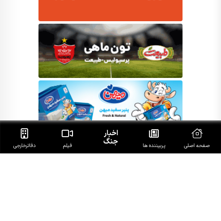
اخبار
جنگ
صفحه اصلی
پربیننده ها
فیلم
دفاتر‌خارجی
RSS
تلگرام
اینستاگرام
توییتر
آپارات
سروش
آی‌گپ
گپ