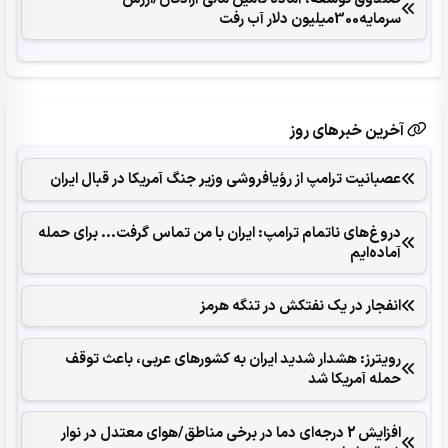
سرمایه300میلیون دلار آب رفت
آخرین خبرهای روز
عصبانیت ترامپ از رؤیافروشی وزیر جنگ آمریکا در قبال ایران
دروغ‌های ناتمام ترامپ: ایران با من تماس گرفت... برای حمله
آماده‌ایم
انفجار در یک نفتکش در تنگه هرمز
رویترز: هشدار شدید ایران به کشورهای عربی، باعث توقف
حمله آمریکا شد
افزایش 2 درجه‌ای دما در برخی مناطق/هوای معتدل در نوار