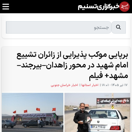
برپایی موکب پذیرایی از زائران تشییع
امام شهید در محور زاهدان–بیرجند–
مشهد+ فیلم
17 تير 1405 - 18:01
|
اخبار استانها
|
اخبار خراسان جنوبی