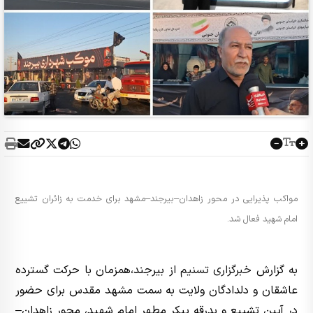
مواکب پذیرایی در محور زاهدان–بیرجند–مشهد برای خدمت به زائران تشییع
امام شهید فعال شد.
به گزارش
خبرگزاری تسنیم
از بیرجند،همزمان با حرکت گسترده
عاشقان و دلدادگان ولایت به سمت مشهد مقدس برای حضور
در آیین تشییع و بدرقه پیکر مطهر امام شهید، محور زاهدان–