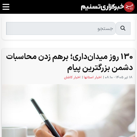
130 روز میدان‌داری؛ برهم زدن محاسبات
دشمن بزرگترین پیام
18 تير 1405 - 08:10
|
اخبار استانها
|
اخبار کاشان