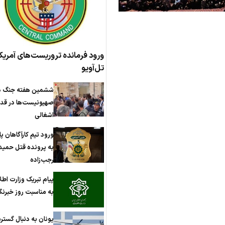
ورود فرمانده تروریست‌های آمریکا
تل‌آویو
ششمین هفته جنگ د
صهیونیست‌ها در ق
اشغالی
ورود تیم کارآگاهان 
به پرونده قتل حمید
رجب‌زاده
پیام تبریک وزارت اطل
به مناسبت روز خبرنگا
یونان به دنبال گست