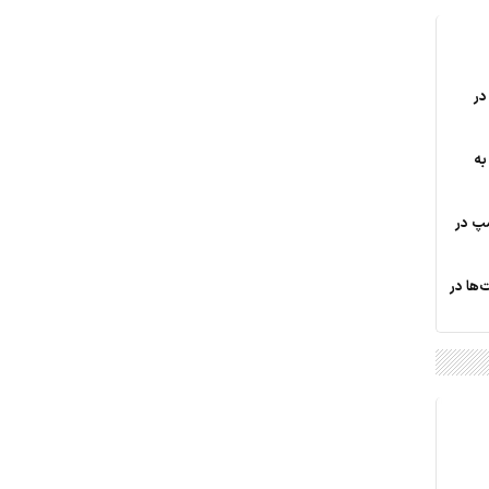
در
به
مپ در
ها در