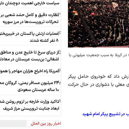
سیاست خارجی اهمیت دوچندان دار
3
نظارت دقیق و کامل حشد شعبی بر
تحرکات تروریست‌ها در مرز سوریه
4
عملیات ارتش پاکستان در خیبرپختو
8 نفر کشته شدند
5
از دریای سرخ تا خلیج عدن و مناطق
در کربلا به سبب جمعیت میلیونی با
اشغالی؛ بن‌بست عربستان در معادل
6
آمریکا راه اخراج هزاران مهاجر را هموا
زارش داد که خودروی حامل پیکر
7
24 میلیون مسافر یمنی، گروگان مح
 معلی با دشواری در حال حرکت
10 ساله عربستان سعودی
8
تاکید وزارت خارجه بر لزوم روشن ش
ابعاد جنایت تروریستی مراز شریف
ب در تشییع پیکر امام شهید
اخبار روز بین الملل