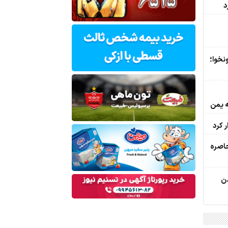
د
نخوا؛
ه یمن
ر کرد
اصره‌
دن