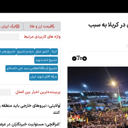
در کربلا به سبب
قیمت ارز و طلا
لیگ ایران 
واژه های کاربردی مرتبط
کربلا
کشور عراق
مراسم تشییع
تشییع رهبر 
تشییع امام شهید
تشییع آیت‌الله‌العظمی سید علی خامنه‌ای
بدرقه آقای شهید ایران
پربیننده‌ترین اخبار بین الملل
1
ولایتی: نیروهای خارجی باید منطقه ر
کنند
2
عراقچی: مسئولیت خبرنگاران در عرص