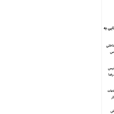
یی به
اخلی
دس
پلیس
رضا
اعات
ر
رش