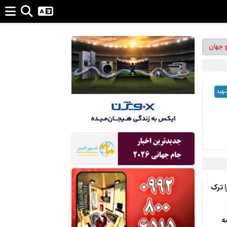
و جهان
شهید
ا ترک
ه