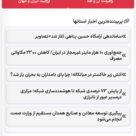
قیمت ارز و طلا
لیگ ایران و جهان
پربیننده‌ترین اخبار استانها
ساماندهی آرامگاه حسین پناهی آغاز شد+تصاویر
جمع‌آوری 10 هزار ماینر غیرمجاز در ایران/ کاهش 2300 مگاواتی
مصرف
آتش زیر خاکستر در میانکاله؛ چرا پای دامداران به بحران باز شد؟
از پایش 73 درصدی شبکه تا هوشمندسازی شبکه؛ مرکزی
درمسیر عبور از ناترازی
پیگیری توسعه معادن و صنایع همدان مستقیم از وزارت صمت
انجام می‌شود