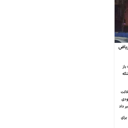
 ریاض
باز
نگه
لاکت
عودی
ر داد
 برای