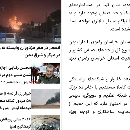
، بیان کرد: در استانداردهای
ور معمول به ازای هر 220 تا 230 نفر یک واحد صنفی وجود دارد و به
 تراکم بسیار بالاتری مواجه است
استان خراسان رضوی با دارا بودن
انفجار در مقر مزدوران وابسته به
عال، بیش از 10 درصد از مجموع کل واحدهای صنفی کشور را
در مرکز و شرق یمن
عیت استان خراسان رضوی تنها
محسن رضایی: اجازه 
شدن مسیر دوم در ت
بعد خانوار و شبکه‌های وابستگی
هرمز را نخواهیم داد
ه صورت کاملا مستقیم با خانواده بزرگ
خبرگزاری فرانسه از ه
ن شبکه عظیم و مویرگی، سهمی
58 مزدور ائتلاف س
تان را در اختیار دارد که این حجم از
درحمله ارتش یمن خب
 حمایت ساختاری و توجه ویژه
2026 سالی پرچالش
گردشگری آسیا