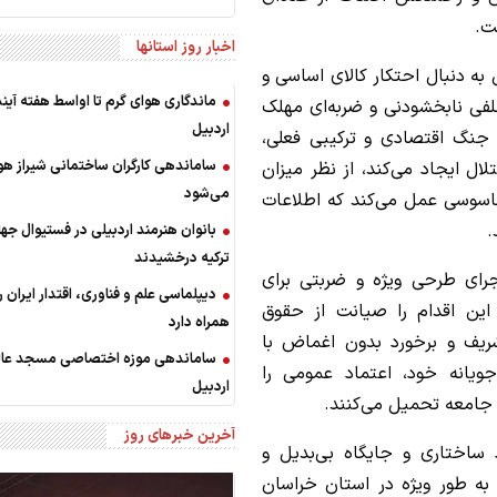
ت.
اخبار روز استانها
به دنبال احتکار کالای اساسی و
ماندگاری هوای گرم تا اواسط هفته آیند
فی نابخشودنی و ضربه‌ای مهلک
اردبیل
 جنگ اقتصادی و ترکیبی فعلی،
ساماندهی کارگران ساختمانی شیراز ه
ال ایجاد می‌کند، از نظر میزان
می‌شود
 جاسوسی عمل می‌کند که اطلاعات
.
بانوان هنرمند اردبیلی در فستیوال جه
ترکیه درخشیدند
جرای طرحی ویژه و ضربتی برای
دیپلماسی علم و فناوری، اقتدار ایران را
این اقدام را صیانت از حقوق
همراه دارد
شریف و برخورد بدون اغماض با
ساماندهی موزه اختصاصی مسجد عالی
ویانه خود، اعتماد عمومی را
اردبیل
جامعه تحمیل می‌کنند.
آخرین خبرهای روز
ساختاری و جایگاه بی‌بدیل و
 به طور ویژه در استان خراسان