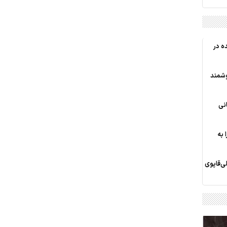
ه در
وشمند
انی
 به
‌قاپوی