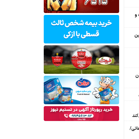
 و
ین
ن
کند
عاتی/