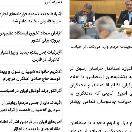
بندرعباس
2
شرایط جدید تمدید قراردادهای اجاره
موارد قانونی تخلیه اعلام شد
3
پایان مرداد آخرین ایستگاه عظیم‌تر
پروژه ریلی کشور
عیشت مردم وارد می‌کنند، از خیانت
4
جزئیات زمان‌بندی جدید واریز اعتبار
کالابرگ در فارس
ی، استاندار خراسان رضوی در
5
تکریم خانواده شهیدان تقوی و پیما
یکشنبه‌های اقتصادی، با اعلام
توسط حاج صادق آهنگران در چرام
ل‌گران نظام اقتصادی و محتکران
6
تراکتور برند فوتبال ایران در آسیاست
 امروز، آسیبی که محتکران به
ز خیانت جاسوسان نظامی بیشتر
7
فرمانده‌ای از جنس مردم؛ روایتی از
سرداری که میدان خدمت را ترک نمی‌
8
مرزهای ایران زیر ذره‌بین اشراف اطلا
ار و لزوم برخورد با متخلفان
مقابله جدی با پدیده قاچاق
ن و زحمتکش اصناف از عده‌ای