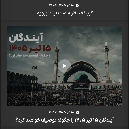
15 تير 1405 - 21:05
کربلا منتظر ماست بیا تا برویم
15 تير 1405 - 19:57
آیندگان 15 تیر 1405 را چگونه توصیف خواهند کرد؟