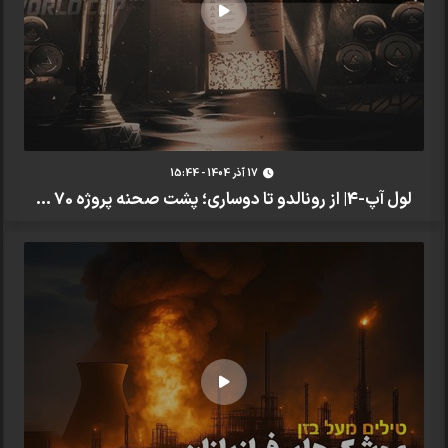
17 آذر 1404 - 15:44
لول آپ-4| از رونالدو تا دوساری؛ پشت صحنه پروژه 70 ...