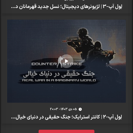
لِول آپ-3 | لژیونرهای دیجیتال؛ نسل جدید قهرمانان د...
05 دی 1403 - 20:03
لِول آپ-2 | کانتر استرایک؛ جنگ حقیقی در دنیای خیال...