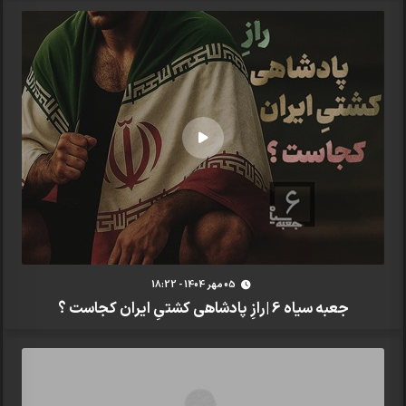
05 مهر 1404 - 18:22
جعبه سیاه 6 |رازِ پادشاهی کشتیِ ایران کجاست ؟