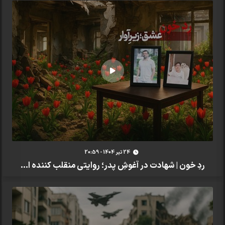
24 تير 1404 - 20:59
ردِ خون | شهادت در آغوشِ پدر؛ روایتی منقلب کننده ا...