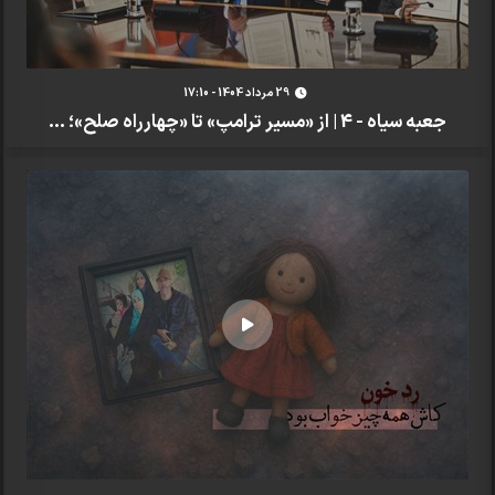
29 مرداد 1404 - 17:10
جعبه سیاه - 4 | از «مسیر ترامپ» تا «چهارراه صلح»؛ ...