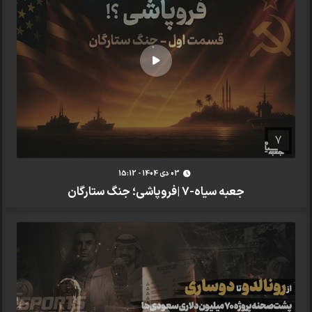
03 دی 1404 - 15:12
جعبه سیاه-7 |فروپاشی؛ جنگ ستارگان