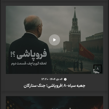
06 دی 1404 - 13:20
جعبه سیاه-8 |فروپاشی؛ جنگ ستارگان